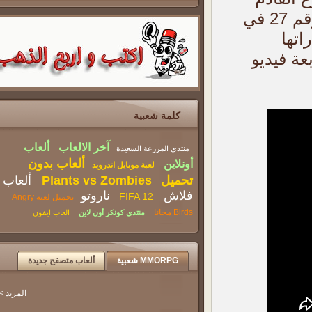
World يستعرض وحش
خلال 20 من مارس، وتعتبر هذه الشخصية البطلة رقم 27 في
الـDeviljho
ها
 فيديو
كلمة شعبية
آخر الالعاب
ألعاب
منتدي المزرعة السعيدة
ألعاب بدون
أونلاين
لعبة موبايل اندرويد
تحميل
Plants vs Zombies
ألعاب
فلاش
ناروتو
FIFA 12
تحميل لعبة Angry
Birds مجانا
منتدي كونكر أون لاين
العاب ايفون
MMORPG شعبية
ألعاب متصفح جديدة
المزيد >>