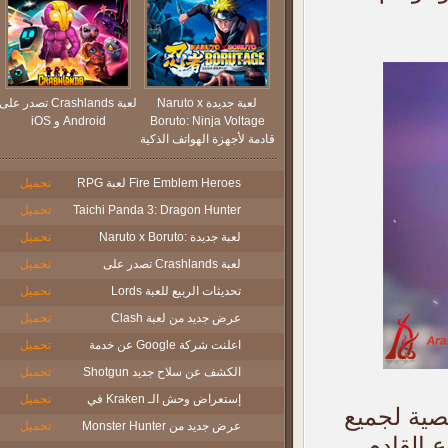
لعبة جديدة Naruto x
لعبة Crashlands تصدر على
Boruto: Ninja Voltage
Android و iOS
قادمة لأجهزة الهواتف الذكية
Fire Emblem Heroes لعبة RPG
تحميل
لأنظمة الأجهزة المحمولة
Taichi Panda 3: Dragon Hunter
تحميل
لعبة جديدة Naruto x Boruto:
لعبة MMORPG متوفرة الآن على
تحميل
الهواتف الذكية
لعبة Crashlands تصدر على
Ninja Voltage قادمة لأجهزة
تحميل
Android و iOS
الهواتف الذكية
تحديثات الربيع للعبة Lords
تحميل
Mobile
عرض جديد من لعبة Clash
تحميل
اعلنت شركة Google عن خدمة
Royale يستعرض البطاقة الجديدة
تحميل
Barbarian Barrel
Google Play Instant
الكشف عن سلاح جديد Shotgun
تحميل
للعبة Fortnite
إستعراض وحش الـ Kraken في
تحميل
ة لجميع
عرض لعبة Sea of Thieves الجديد
عرض جديد من Monster Hunter
تحميل
لقادم